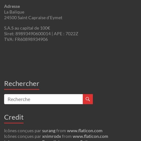
Adresse
La Balique
24500 Saint Capraise d’Eymet
S.A.S au capital de 100€
Siret: 89893490600014 | APE : 7022Z
TVA: FR60898934906
Rechercher
Credit
Icônes conçues par
surang
from
www.flaticon.com
Icônes conçues par
xnimrodx
from
www.flaticon.com